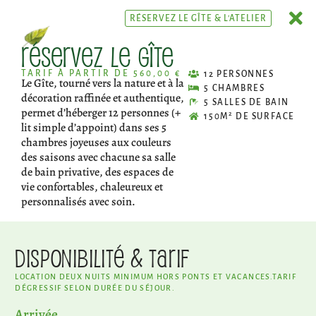
RÉSERVEZ LE GÎTE & L'ATELIER
Réservez le gîte
TARIF À PARTIR DE 560,00 €
12 PERSONNES
Le Gîte, tourné vers la nature et à la
5 CHAMBRES
décoration raffinée et authentique,
5 SALLES DE BAIN
permet d’héberger 12 personnes (+
2
150M
DE SURFACE
lit simple d’appoint) dans ses 5
chambres joyeuses aux couleurs
des saisons avec chacune sa salle
de bain privative, des espaces de
vie confortables, chaleureux et
personnalisés avec soin.
Disponibilité & tarif
LOCATION DEUX NUITS MINIMUM HORS PONTS ET VACANCES.
TARIF
DÉGRESSIF SELON DURÉE DU SÉJOUR.
Arrivée